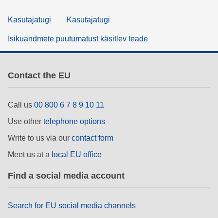
Kasutajatugi
Kasutajatugi
Isikuandmete puutumatust käsitlev teade
Contact the EU
Call us
00 800 6 7 8 9 10 11
Use other
telephone options
Write to us via our
contact form
Meet us at a
local EU office
Find a social media account
Search for EU social media channels