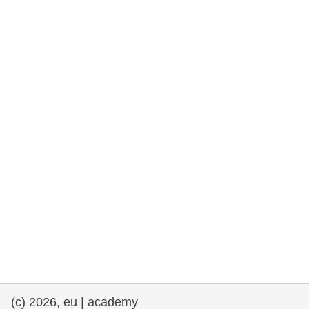
rights, & democracy
maritime & fisheries
migration & integration
nutrition, health & wellbeing
public sector leadership, innovation &
knowledge sharing
transport & infrastructure
(c) 2026, eu | academy