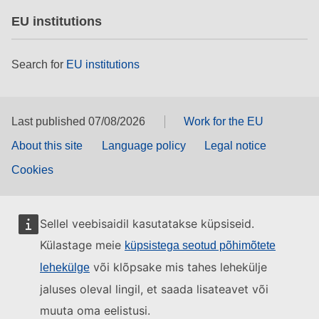
EU institutions
Search for
EU institutions
Last published 07/08/2026
Work for the EU
About this site
Language policy
Legal notice
Cookies
Sellel veebisaidil kasutatakse küpsiseid.
Külastage meie
küpsistega seotud põhimõtete
või klõpsake mis tahes lehekülje
lehekülge
jaluses oleval lingil, et saada lisateavet või
muuta oma eelistusi.