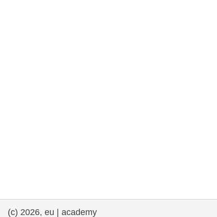
e democracia
assuntos marítimos e política das pescas
migração e integração
nutrição, saúde e bem-estar
liderança do setor público, inovação e
compartilhamento de conhecimento
transporte e infraestrutura
(c) 2026, eu | academy