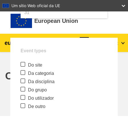
24
25
26
27
28
29
30
Um sítio Web oficial da UE
Ir para o conteúdo principal
31
European Union
eu
|
academy
Entrar
Pt
Event types
Explore by topic:
Do site
agricultura e desenvolvimento rural
Calendar
Da categoria
Da disciplina
crianças e jovens
Do grupo
Do utilizador
cidades, desenvolvimento urbano e
De outro
regional
dados, digital e tecnologia