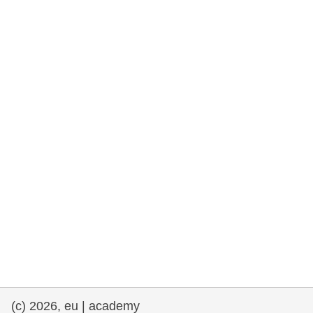
rights, & democracy
maritime & fisheries
migration & integration
nutrition, health & wellbeing
public sector leadership, innovation &
knowledge sharing
transport & infrastructure
(c) 2026, eu | academy