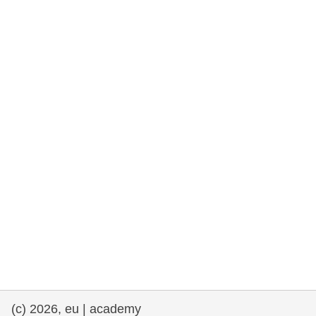
rights, & democracy
maritime & fisheries
migration & integration
nutrition, health & wellbeing
public sector leadership, innovation &
knowledge sharing
transport & infrastructure
(c) 2026, eu | academy