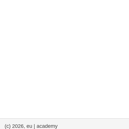
drepturile omului și democrație
maritime si pescuit
migrație și integrare
nutriție, sănătate și bunăstare
leadership în sectorul public, inovare și
schimb de cunoștințe
transport și infrastructură
(c) 2026, eu | academy