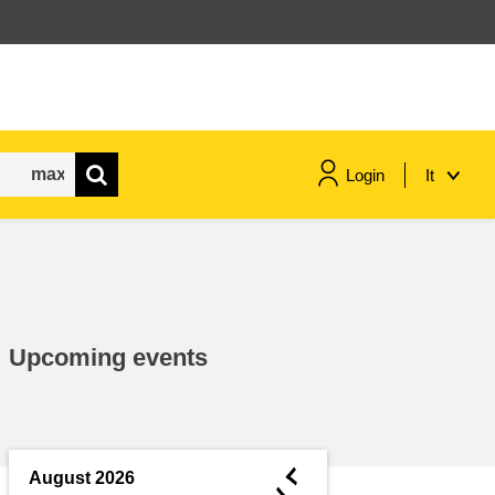
Login
It
marittimo e pesca
migrazione e integrazione
Upcoming events
nutrizione, salute e benessere
leadership del settore pubblico,
innovazione e condivisione delle
◄
August 2026
conoscenze