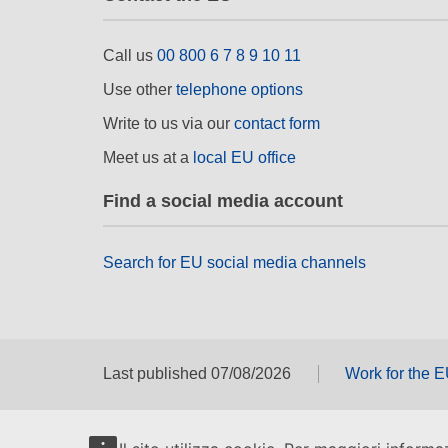
Call us
00 800 6 7 8 9 10 11
Use other
telephone options
Write to us via our
contact form
Meet us at a
local EU office
Find a social media account
Search for EU social media channels
Last published 07/08/2026
Work for the 