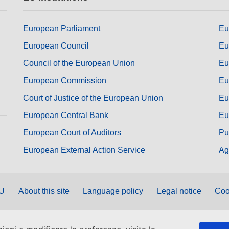
European Parliament
Eu
European Council
Eu
Council of the European Union
Eu
European Commission
Eu
Court of Justice of the European Union
Eu
European Central Bank
Eu
European Court of Auditors
Pu
European External Action Service
Ag
EU
About this site
Language policy
Legal notice
Coo