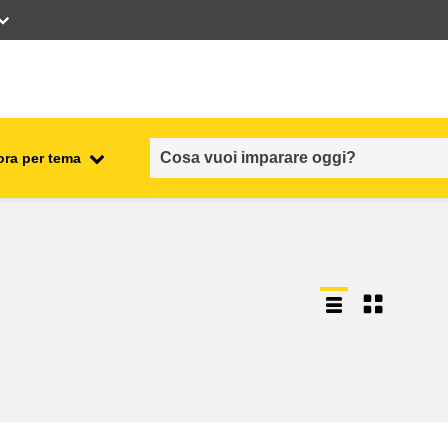
ora per tema
occupazione, commercio ed
economia
sicurezza e protezione alimentare
fragilità, situazioni di crisi e
ionale
resilienza
genere, disuguaglianza e
inclusione