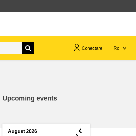
Conectare
Ro
maritime si pescuit
migrație și integrare
Upcoming events
nutriție, sănătate și bunăstare
leadership în sectorul public,
inovare și schimb de cunoștințe
◄
August 2026