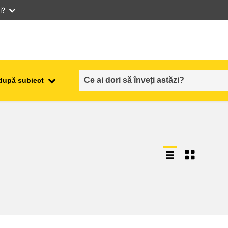
i?
după subiect
ocuparea forţei de muncă,
ala
comerţul şi economia
food safety & security
fragilitate, situații de criză și
reziliență
gen, inegalitate și incluziune