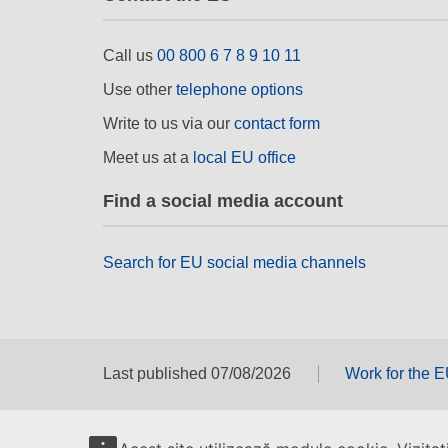
Call us
00 800 6 7 8 9 10 11
Use other
telephone options
Write to us via our
contact form
Meet us at a
local EU office
Find a social media account
Search for EU social media channels
Last published 07/08/2026
Work for the 