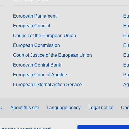
European Parliament
Eu
European Council
Eu
Council of the European Union
Eu
European Commission
Eu
Court of Justice of the European Union
Eu
European Central Bank
Eu
European Court of Auditors
Pu
European External Action Service
Ag
EU
About this site
Language policy
Legal notice
Coo