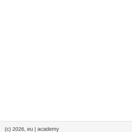
fundamentales, y democracia
marítimo y pesca
migración e integración
nutrición, salud y bienestar
liderazgo, innovación y el intercambio de
conocimientos en el sector público
transporte e infraestructuras
(c) 2026, eu | academy