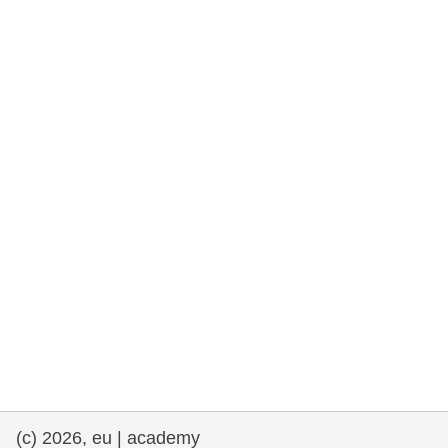
fundamentales, y democracia
marítimo y pesca
migración e integración
nutrición, salud y bienestar
liderazgo, innovación y el intercambio de
conocimientos en el sector público
transporte e infraestructuras
(c) 2026, eu | academy