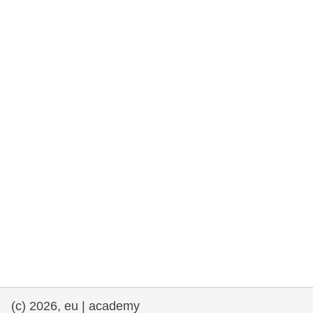
rights, & democracy
maritime & fisheries
migration & integration
nutrition, health & wellbeing
public sector leadership, innovation &
knowledge sharing
transport & infrastructure
(c) 2026, eu | academy