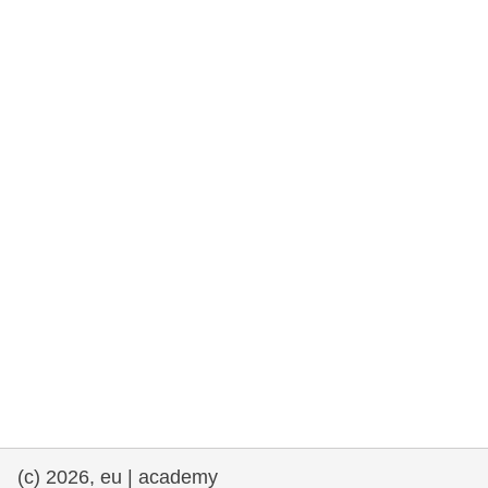
rights, & democracy
maritime & fisheries
migration & integration
nutrition, health & wellbeing
public sector leadership, innovation &
knowledge sharing
transport & infrastructure
(c) 2026, eu | academy