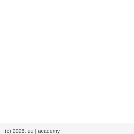
democrazia
marittimo e pesca
migrazione e integrazione
nutrizione, salute e benessere
leadership del settore pubblico,
innovazione e condivisione delle
conoscenze
trasporti e infrastrutture
(c) 2026, eu | academy