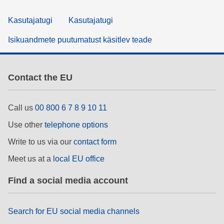
Kasutajatugi
Kasutajatugi
Isikuandmete puutumatust käsitlev teade
Contact the EU
Call us
00 800 6 7 8 9 10 11
Use other
telephone options
Write to us via our
contact form
Meet us at a
local EU office
Find a social media account
Search for EU social media channels