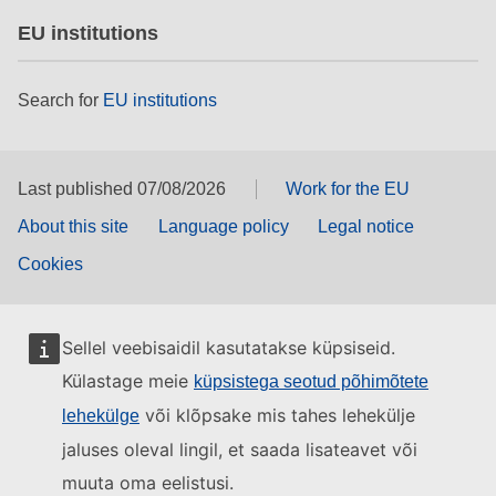
EU institutions
Search for
EU institutions
Last published 07/08/2026
Work for the EU
About this site
Language policy
Legal notice
Cookies
Sellel veebisaidil kasutatakse küpsiseid.
Külastage meie
küpsistega seotud põhimõtete
või klõpsake mis tahes lehekülje
lehekülge
jaluses oleval lingil, et saada lisateavet või
muuta oma eelistusi.