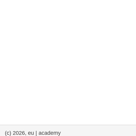
rights, & democracy
maritime & fisheries
migration & integration
nutrition, health & wellbeing
public sector leadership, innovation &
knowledge sharing
transport & infrastructure
(c) 2026, eu | academy