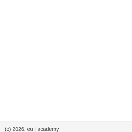
rights, & democracy
maritime & fisheries
migration & integration
nutrition, health & wellbeing
public sector leadership, innovation &
knowledge sharing
transport & infrastructure
(c) 2026, eu | academy