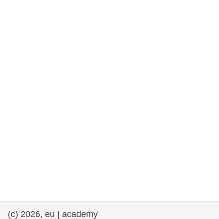
rights, & democracy
maritime & fisheries
migration & integration
nutrition, health & wellbeing
public sector leadership, innovation &
knowledge sharing
transport & infrastructure
(c) 2026, eu | academy