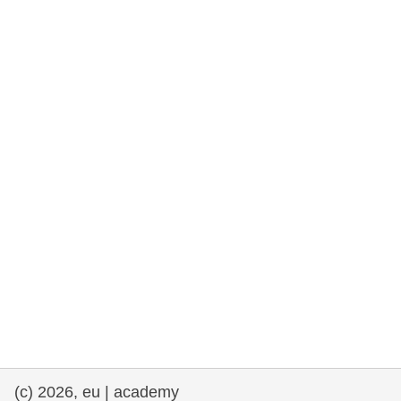
та права людини та демократія
морське судноплавство та рибальство
міграція та інтеграція
харчування, здоров'я та добробут
лідерство в державному секторі,
інновації та обмін знаннями
Транспорт та інфраструктура
(c) 2026, eu | academy