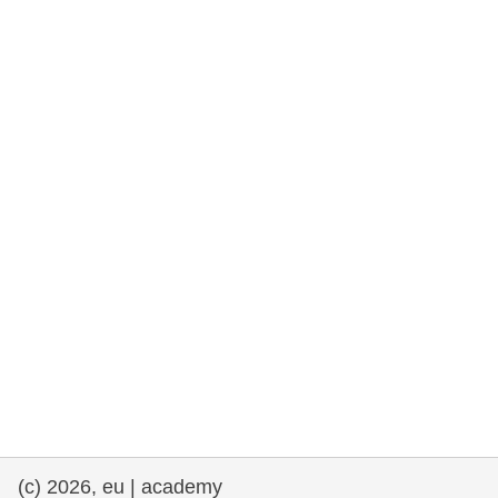
democrazia
marittimo e pesca
migrazione e integrazione
nutrizione, salute e benessere
leadership del settore pubblico,
innovazione e condivisione delle
conoscenze
trasporti e infrastrutture
(c) 2026, eu | academy