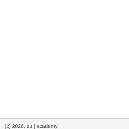
rights, & democracy
maritime & fisheries
migration & integration
nutrition, health & wellbeing
public sector leadership, innovation &
knowledge sharing
transport & infrastructure
(c) 2026, eu | academy