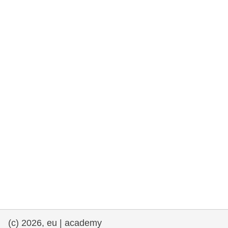
fundamentales, y democracia
marítimo y pesca
migración e integración
nutrición, salud y bienestar
liderazgo, innovación y el intercambio de
conocimientos en el sector público
transporte e infraestructuras
(c) 2026, eu | academy