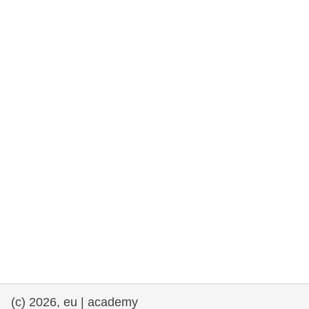
rights, & democracy
maritime & fisheries
migration & integration
nutrition, health & wellbeing
public sector leadership, innovation &
knowledge sharing
transport & infrastructure
(c) 2026, eu | academy