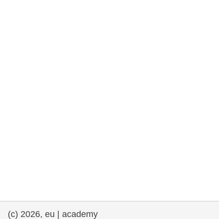
rights, & democracy
maritime & fisheries
migration & integration
nutrition, health & wellbeing
public sector leadership, innovation &
knowledge sharing
transport & infrastructure
(c) 2026, eu | academy