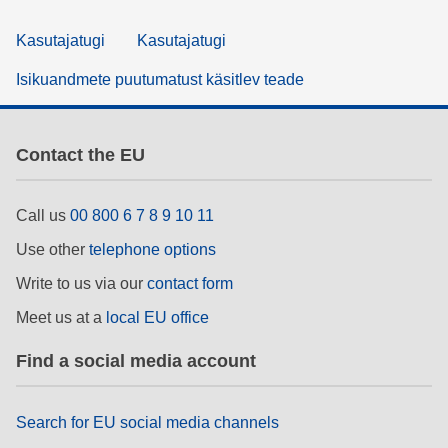
Kasutajatugi
Kasutajatugi
Isikuandmete puutumatust käsitlev teade
Contact the EU
Call us
00 800 6 7 8 9 10 11
Use other
telephone options
Write to us via our
contact form
Meet us at a
local EU office
Find a social media account
Search for EU social media channels