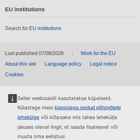
EU institutions
Search for
EU institutions
Last published 07/08/2026
Work for the EU
About this site
Language policy
Legal notice
Cookies
Sellel veebisaidil kasutatakse küpsiseid.
Külastage meie
küpsistega seotud põhimõtete
või klõpsake mis tahes lehekülje
lehekülge
jaluses oleval lingil, et saada lisateavet või
muuta oma eelistusi.