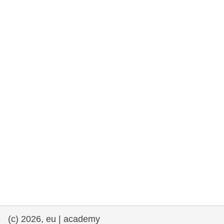
rights, & democracy
maritime & fisheries
migration & integration
nutrition, health & wellbeing
public sector leadership, innovation &
knowledge sharing
transport & infrastructure
(c) 2026, eu | academy