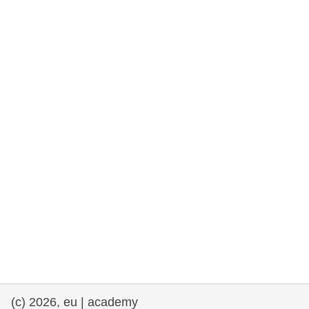
et démocratie
maritime & pêche
migration et intégration
nutrition, santé & bien-être
leadership du secteur public, innovation et
partage des connaissances
transport et infrastructure
(c) 2026, eu | academy