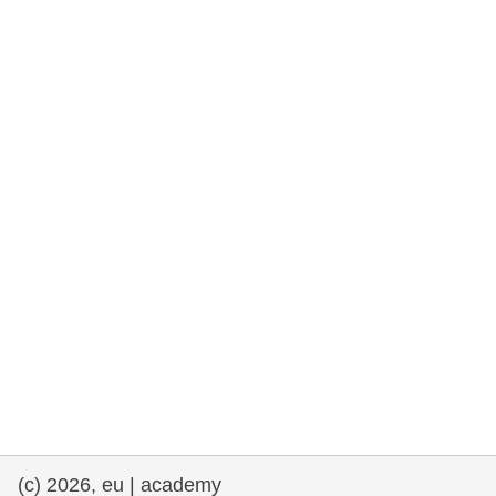
rights, & democracy
maritime & fisheries
migration & integration
nutrition, health & wellbeing
public sector leadership, innovation &
knowledge sharing
transport & infrastructure
(c) 2026, eu | academy