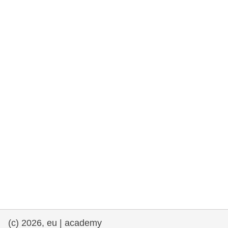
та права людини та демократія
морське судноплавство та рибальство
міграція та інтеграція
харчування, здоров'я та добробут
лідерство в державному секторі,
інновації та обмін знаннями
Транспорт та інфраструктура
(c) 2026, eu | academy