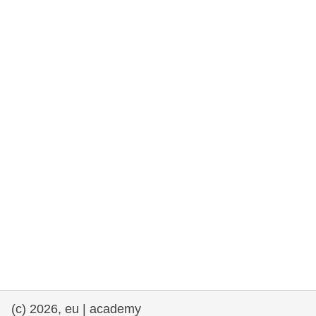
rights, & democracy
maritime & fisheries
migration & integration
nutrition, health & wellbeing
public sector leadership, innovation &
knowledge sharing
transport & infrastructure
(c) 2026, eu | academy