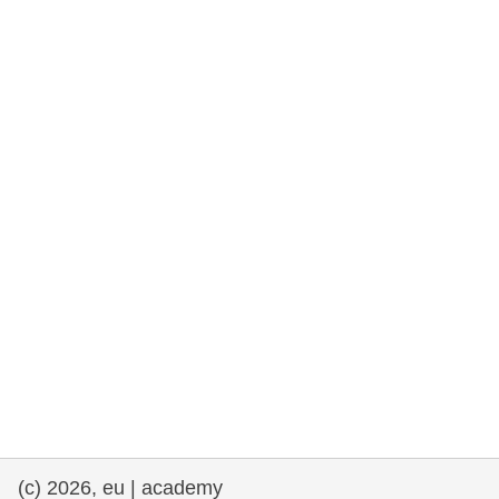
rights, & democracy
maritime & fisheries
migration & integration
nutrition, health & wellbeing
public sector leadership, innovation &
knowledge sharing
transport & infrastructure
(c) 2026, eu | academy