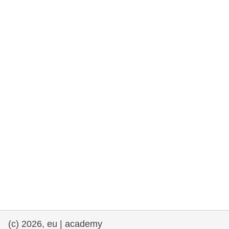
e democracia
assuntos marítimos e política das pescas
migração e integração
nutrição, saúde e bem-estar
liderança do setor público, inovação e
compartilhamento de conhecimento
transporte e infraestrutura
(c) 2026, eu | academy