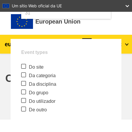
24
25
26
27
28
29
30
Um sítio Web oficial da UE
Ir para o conteúdo principal
31
European Union
eu
|
academy
Entrar
Pt
Event types
Explore by topic:
Do site
agricultura e desenvolvimento rural
Calendar
Da categoria
Da disciplina
crianças e jovens
Do grupo
Do utilizador
cidades, desenvolvimento urbano e
De outro
regional
dados, digital e tecnologia