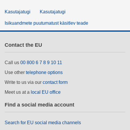
Kasutajatugi
Kasutajatugi
Isikuandmete puutumatust käsitlev teade
Contact the EU
Call us
00 800 6 7 8 9 10 11
Use other
telephone options
Write to us via our
contact form
Meet us at a
local EU office
Find a social media account
Search for EU social media channels