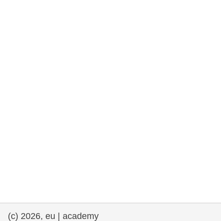
rights, & democracy
maritime & fisheries
migration & integration
nutrition, health & wellbeing
public sector leadership, innovation &
knowledge sharing
transport & infrastructure
(c) 2026, eu | academy