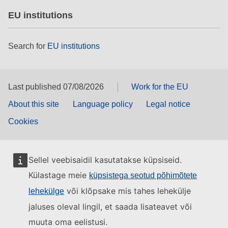
EU institutions
Search for
EU institutions
Last published 07/08/2026
Work for the EU
About this site
Language policy
Legal notice
Cookies
Sellel veebisaidil kasutatakse küpsiseid.
Külastage meie
küpsistega seotud põhimõtete
või klõpsake mis tahes lehekülje
lehekülge
jaluses oleval lingil, et saada lisateavet või
muuta oma eelistusi.