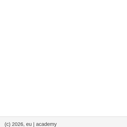
rights, & democracy
maritime & fisheries
migration & integration
nutrition, health & wellbeing
public sector leadership, innovation &
knowledge sharing
transport & infrastructure
(c) 2026, eu | academy