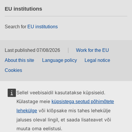
EU institutions
Search for
EU institutions
Last published 07/08/2026
Work for the EU
About this site
Language policy
Legal notice
Cookies
Sellel veebisaidil kasutatakse küpsiseid.
Külastage meie
küpsistega seotud põhimõtete
või klõpsake mis tahes lehekülje
lehekülge
jaluses oleval lingil, et saada lisateavet või
muuta oma eelistusi.