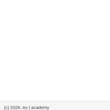
rights, & democracy
maritime & fisheries
migration & integration
nutrition, health & wellbeing
public sector leadership, innovation &
knowledge sharing
transport & infrastructure
(c) 2026, eu | academy