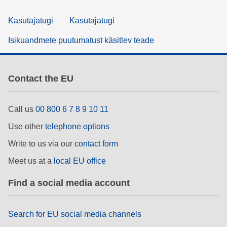
Kasutajatugi
Kasutajatugi
Isikuandmete puutumatust käsitlev teade
Contact the EU
Call us
00 800 6 7 8 9 10 11
Use other
telephone options
Write to us via our
contact form
Meet us at a
local EU office
Find a social media account
Search for EU social media channels