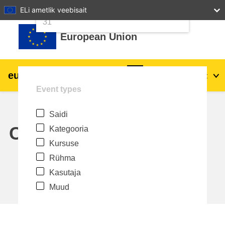
24
25
26
27
28
29
30
ELi ametlik veebisait
Jäta vahele peasisuni
31
European Union
eu
|
academy
Logi sisse
Et
Event types
Explore by topic:
Saidi
agriculture & rural development
Calendar
Kategooria
Kursuse
children & youth
Rühma
Kasutaja
cities, urban & regional development
Muud
data, digital & technology