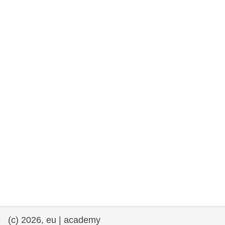
drepturile omului și democrație
maritime si pescuit
migrație și integrare
nutriție, sănătate și bunăstare
leadership în sectorul public, inovare și
schimb de cunoștințe
transport și infrastructură
(c) 2026, eu | academy