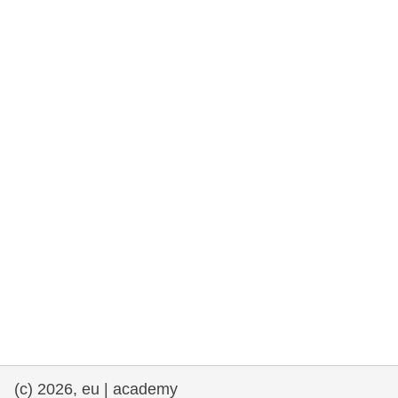
rights, & democracy
maritime & fisheries
migration & integration
nutrition, health & wellbeing
public sector leadership, innovation &
knowledge sharing
transport & infrastructure
(c) 2026, eu | academy