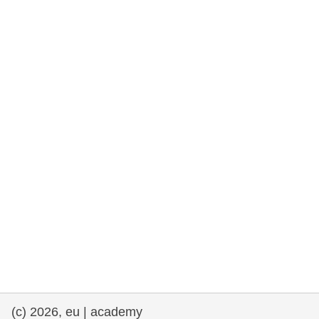
rights, & democracy
maritime & fisheries
migration & integration
nutrition, health & wellbeing
public sector leadership, innovation &
knowledge sharing
transport & infrastructure
(c) 2026, eu | academy