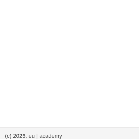
rights, & democracy
maritime & fisheries
migration & integration
nutrition, health & wellbeing
public sector leadership, innovation &
knowledge sharing
transport & infrastructure
(c) 2026, eu | academy