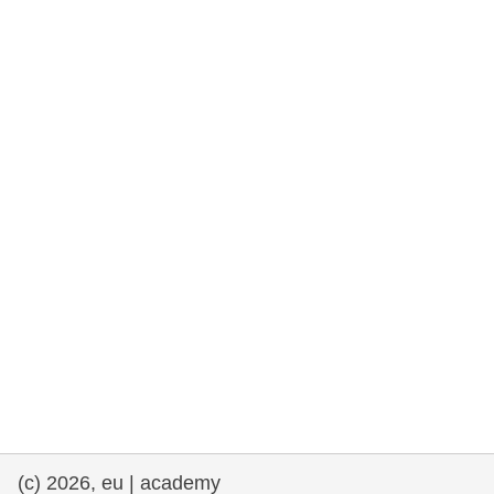
democrazia
marittimo e pesca
migrazione e integrazione
nutrizione, salute e benessere
leadership del settore pubblico,
innovazione e condivisione delle
conoscenze
trasporti e infrastrutture
(c) 2026, eu | academy