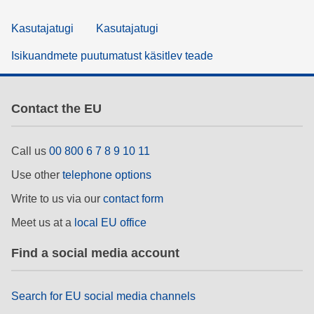
Kasutajatugi
Kasutajatugi
Isikuandmete puutumatust käsitlev teade
Contact the EU
Call us
00 800 6 7 8 9 10 11
Use other
telephone options
Write to us via our
contact form
Meet us at a
local EU office
Find a social media account
Search for EU social media channels