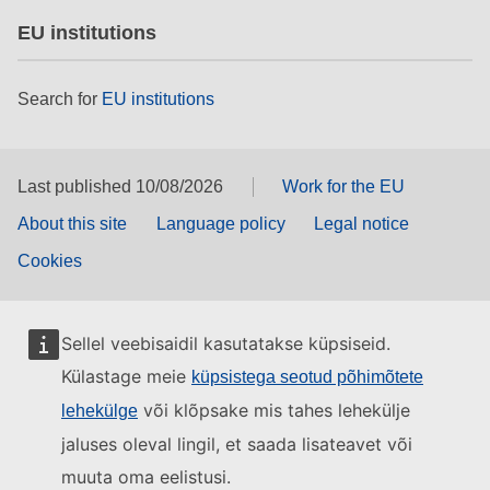
EU institutions
Search for
EU institutions
Last published 10/08/2026
Work for the EU
About this site
Language policy
Legal notice
Cookies
Sellel veebisaidil kasutatakse küpsiseid.
Külastage meie
küpsistega seotud põhimõtete
või klõpsake mis tahes lehekülje
lehekülge
jaluses oleval lingil, et saada lisateavet või
muuta oma eelistusi.