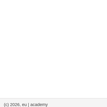
rights, & democracy
maritime & fisheries
migration & integration
nutrition, health & wellbeing
public sector leadership, innovation &
knowledge sharing
transport & infrastructure
(c) 2026, eu | academy