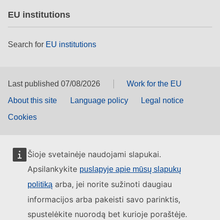
EU institutions
Search for
EU institutions
Last published 07/08/2026
Work for the EU
About this site
Language policy
Legal notice
Cookies
Šioje svetainėje naudojami slapukai.
Apsilankykite
puslapyje apie mūsų slapukų
arba, jei norite sužinoti daugiau
politiką
informacijos arba pakeisti savo parinktis,
spustelėkite nuorodą bet kurioje poraštėje.