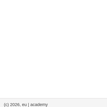
rights, & democracy
maritime & fisheries
migration & integration
nutrition, health & wellbeing
public sector leadership, innovation &
knowledge sharing
transport & infrastructure
(c) 2026, eu | academy