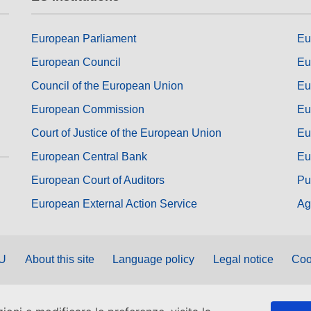
European Parliament
Eu
European Council
Eu
Council of the European Union
Eu
European Commission
Eu
Court of Justice of the European Union
Eu
European Central Bank
Eu
European Court of Auditors
Pu
European External Action Service
Ag
EU
About this site
Language policy
Legal notice
Coo