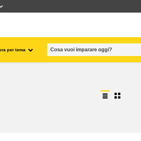
ora per tema
occupazione, commercio ed
economia
sicurezza e protezione alimentare
fragilità, situazioni di crisi e
ionale
resilienza
genere, disuguaglianza e
inclusione