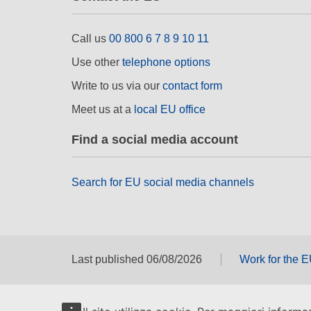
Call us
00 800 6 7 8 9 10 11
Use other
telephone options
Write to us via our
contact form
Meet us at a
local EU office
Find a social media account
Search for EU social media channels
Last published 06/08/2026
Work for the 