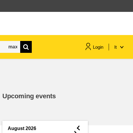
Login
It
marittimo e pesca
migrazione e integrazione
Upcoming events
nutrizione, salute e benessere
leadership del settore pubblico,
innovazione e condivisione delle
◄
August 2026
conoscenze