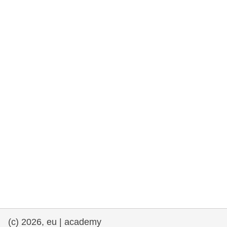
rights, & democracy
maritime & fisheries
migration & integration
nutrition, health & wellbeing
public sector leadership, innovation &
knowledge sharing
transport & infrastructure
(c) 2026, eu | academy