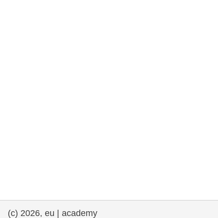
rights, & democracy
maritime & fisheries
migration & integration
nutrition, health & wellbeing
public sector leadership, innovation &
knowledge sharing
transport & infrastructure
(c) 2026, eu | academy