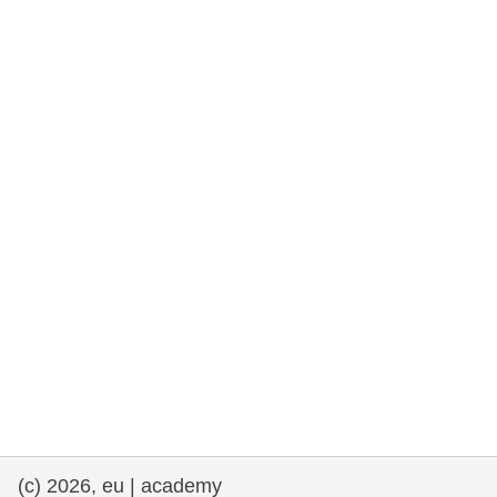
та права людини та демократія
морське судноплавство та рибальство
міграція та інтеграція
харчування, здоров'я та добробут
лідерство в державному секторі,
інновації та обмін знаннями
Транспорт та інфраструктура
(c) 2026, eu | academy