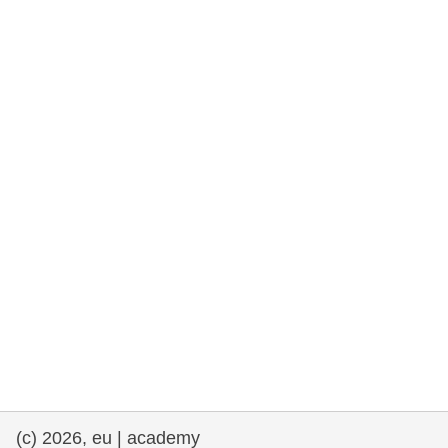
rights, & democracy
maritime & fisheries
migration & integration
nutrition, health & wellbeing
public sector leadership, innovation &
knowledge sharing
transport & infrastructure
(c) 2026, eu | academy