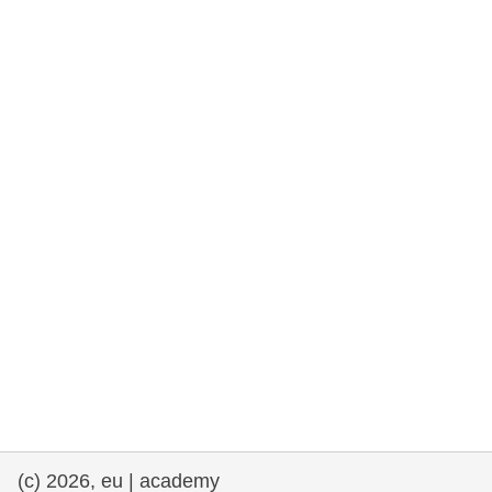
rights, & democracy
maritime & fisheries
migration & integration
nutrition, health & wellbeing
public sector leadership, innovation &
knowledge sharing
transport & infrastructure
(c) 2026, eu | academy