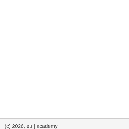
et démocratie
maritime & pêche
migration et intégration
nutrition, santé & bien-être
leadership du secteur public, innovation et
partage des connaissances
transport et infrastructure
(c) 2026, eu | academy