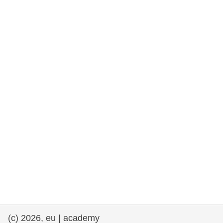
democrazia
marittimo e pesca
migrazione e integrazione
nutrizione, salute e benessere
leadership del settore pubblico,
innovazione e condivisione delle
conoscenze
trasporti e infrastrutture
(c) 2026, eu | academy