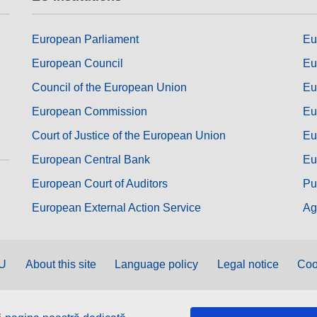
European Parliament
Eu
European Council
Eu
Council of the European Union
Eu
European Commission
Eu
Court of Justice of the European Union
Eu
European Central Bank
Eu
European Court of Auditors
Pu
European External Action Service
Ag
EU
About this site
Language policy
Legal notice
Coo