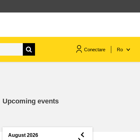
Conectare
Ro
maritime si pescuit
migrație și integrare
Upcoming events
nutriție, sănătate și bunăstare
leadership în sectorul public,
inovare și schimb de cunoștințe
◄
August 2026