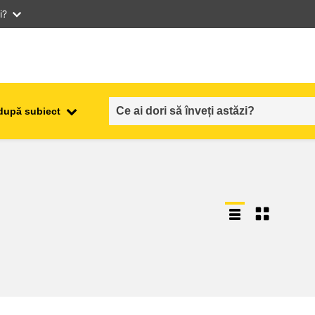
i?
după subiect
ocuparea forţei de muncă,
ala
comerţul şi economia
food safety & security
fragilitate, situații de criză și
reziliență
gen, inegalitate și incluziune