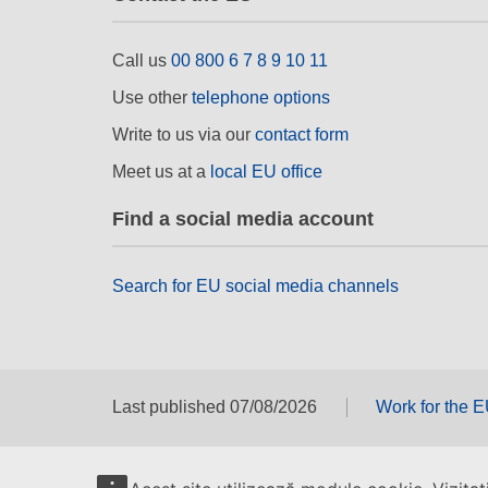
Call us
00 800 6 7 8 9 10 11
Use other
telephone options
Write to us via our
contact form
Meet us at a
local EU office
Find a social media account
Search for EU social media channels
Last published 07/08/2026
Work for the 