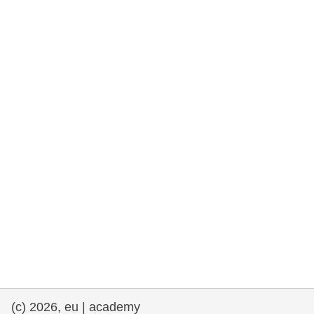
rights, & democracy
maritime & fisheries
migration & integration
nutrition, health & wellbeing
public sector leadership, innovation &
knowledge sharing
transport & infrastructure
(c) 2026, eu | academy