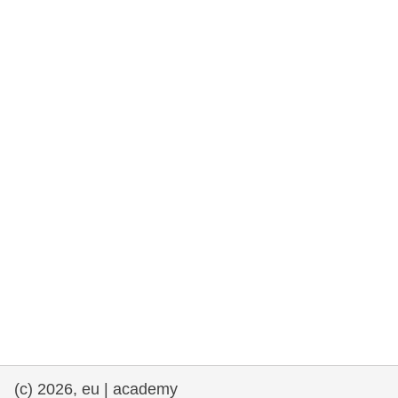
drepturile omului și democrație
maritime si pescuit
migrație și integrare
nutriție, sănătate și bunăstare
leadership în sectorul public, inovare și
schimb de cunoștințe
transport și infrastructură
(c) 2026, eu | academy