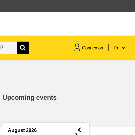
Connexion
Fr
maritime & pêche
migration et intégration
Upcoming events
nutrition, santé & bien-être
leadership du secteur public,
innovation et partage des
◄
August 2026
connaissances