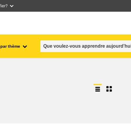
ier?
 par thème
nt
emploi, commerce et économie
salubrité et sécurité alimentaire
n et
fragilité, situations de crise &
résilience
genre, inégalité et inclusion