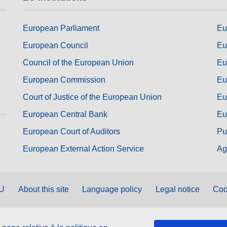
European Parliament
Eu
European Council
Eu
Council of the European Union
Eu
European Commission
Eu
Court of Justice of the European Union
Eu
European Central Bank
Eu
European Court of Auditors
Pu
European External Action Service
Ag
EU
About this site
Language policy
Legal notice
Coo